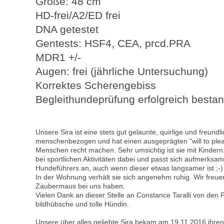
Größe: 48 cm
HD-frei/A2/ED frei
DNA getestet
Gentests: HSF4, CEA, prcd.PRA
MDR1 +/-
Augen: frei (jährliche Untersuchung)
Korrektes Scherengebiss
Begleithundeprüfung erfolgreich besta
Unsere Sira ist eine stets gut gelaunte, quirlige und freundl
menschenbezogen und hat einen ausgeprägten "will to plea
Menschen recht machen. Sehr umsichtig ist sie mit Kindern.
bei sportlichen Aktivitäten dabei und passt sich aufmerks
Hundeführers an, auch wenn dieser etwas langsamer ist ;-)
In der Wohnung verhält sie sich angenehm ruhig. Wir freuen
Zaubermaus bei uns haben.
Vielen Dank an dieser Stelle an Constance Taralli von den 
bildhübsche und tolle Hündin.
Unsere über alles geliebte Sira bekam am 19.11.2016 ihre