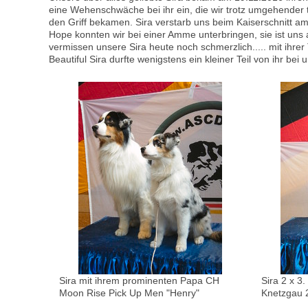
eine Wehenschwäche bei ihr ein, die wir trotz umgehender tie
den Griff bekamen. Sira verstarb uns beim Kaiserschnitt am
Hope konnten wir bei einer Amme unterbringen, sie ist uns
vermissen unsere Sira heute noch schmerzlich..... mit ihrer
Beautiful Sira durfte wenigstens ein kleiner Teil von ihr bei un
Sira mit ihrem prominenten Papa CH
Sira 2 x 3
Moon Rise Pick Up Men "Henry"
Knetzgau 