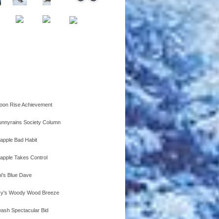
on Rise Achievement
nnyrains Society Column
apple Bad Habit
apple Takes Control
i's Blue Dave
cy's Woody Wood Breeze
ash Spectacular Bid