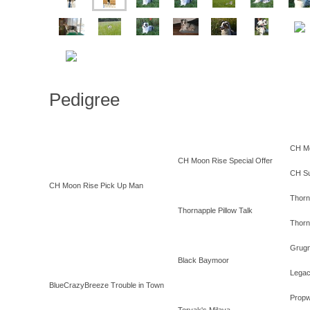
Pedigree
CH Mo
CH Moon Rise Special Offer
CH Su
CH Moon Rise Pick Up Man
Thorn
Thornapple Pillow Talk
Thorn
Grugn
Black Baymoor
Lega
BlueCrazyBreeze Trouble in Town
Propw