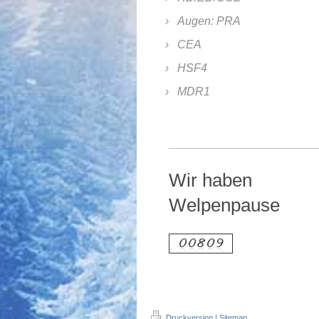
Augen: PRA
CEA
HSF4
MDR1
Wir haben
Welpenpause
Druckversion
|
Sitemap